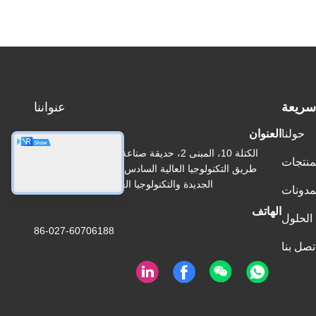
سريعة
عنواننا
حولنا
العنوان
الكتلة 10، المبنى 2، حديقة صناعة تشونغبو، رقم 10 من
منتجات
طريق التكنولوجيا العالية السادس منطقة تطوير الصناعة
الجديدة والتكنولوجيا العالية في دونغهو ووهان
مدونات
الهاتف
الحلول
86-027-60706188
تصل بنا