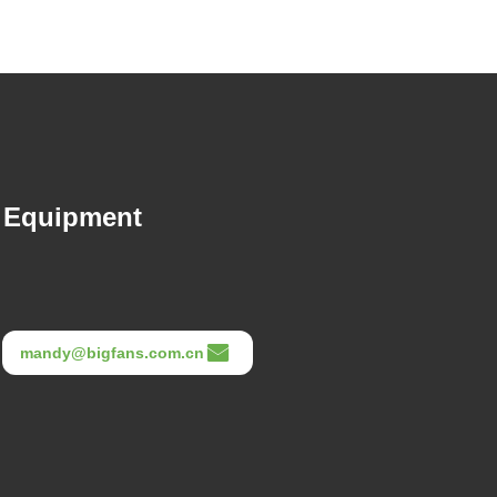
n Equipment
mandy@bigfans.com.cn