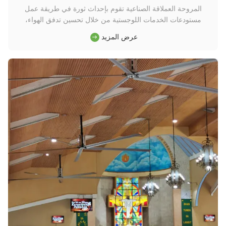
المروحة العملاقة الصناعية تقوم بإحداث ثورة في طريقة عمل
مستودعات الخدمات اللوجستية من خلال تحسين تدفق الهواء،
والتحكم في درجة الحرارة، والظروف البيئية العامة بشكل كبير.هذه
عرض المزيد
المروحة الكبيرة مصممة لنقل كميات هائلة من الهواء بكفاءة، خلق
مساحة عمل أكثر راحة وإنتاجية للموظفين. في المستودعات
اللوجستية، حيث ...