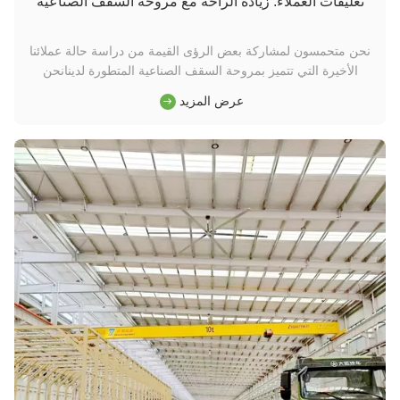
تعليقات العملاء: زيادة الراحة مع مروحة السقف الصناعية
نحن متحمسون لمشاركة بعض الرؤى القيمة من دراسة حالة عملائنا
الأخيرة التي تتميز بمروحة السقف الصناعية المتطورة لدينانحن
ملتزمون بتعزيز البيئة من خلال الحلول المبتكرة وخدمة العملاء
عرض المزيد
المتميزة. مروحي السقف الصناعي لدينا أثبتوا فعاليتهم في بيئات
مختلفة، من المستودعات ومصانع التصنيع إلى مساحات التجزئة
الكبي...