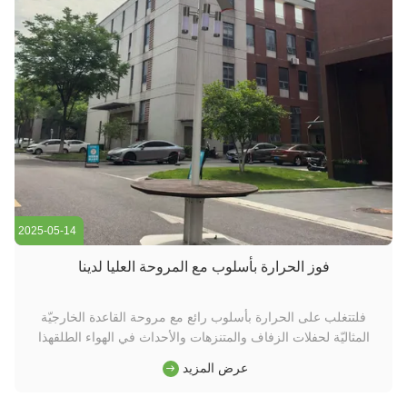
2025-05-14
فوز الحرارة بأسلوب مع المروحة العليا لدينا
فلتتغلب على الحرارة بأسلوب رائع مع مروحة القاعدة الخارجيّة
المثاليّة لحفلات الزفاف والمتنزهات والأحداث في الهواء الطلقهذا
المروحة الرقيقة تبقي ضيوفك باردين ومرتاحين، حتى في أحر الأيام.
عرض المزيد
✔ نسيم عالي الكفاءة ️ تغطية واسعة للحصول على أقصى قدر من
الراحة✔ صلبة ومقاومة للطقس✔ أنيقة ومتنقلة تتداخل بسلاسة مع