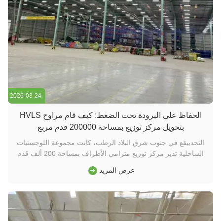
2026-03-24
الحفاظ على البرودة تحت الضغط: كيف قام مراوح HVLS
بتحويل مركز توزيع بمساحة 200000 قدم مربع
التحدييقع في جنوب شرق البلاد الرطب، كانت مجموعة اللوجستيات
الساحلية تدير مركز توزيع مترامي الأطراف بمساحة 200 ألف قدم
مربع حيث تجاوزت درجات الحرارة الصيفية داخل المستودع بانتظام
عرض المزيد
95 درجة فهرنهايت (35 درجة مئوية). اعتمدت الشركة على 35
مروحة أرضية عالية السرعة موزعة في جميع أنحاء المنشأة، مما أدى
إلى خ...