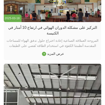
2025-03-18
التركيز على مشكلة الدوران الهوائي في ارتفاع 10 أمتار في
الكنيسة
المروحة العملاقة الصناعية إعادة اختراع حلول تدفق الهواء للمساحات
المقدسة:أنظمتنا الكفؤة في استخدام الطاقة تُقضي على الطبقات
الحرارية في الكنيسة ذات السقف العالي مع الحفاظ على سلامة
عرض المزيد
الهندسة المعمارية. يضمن التصميم المبتكر للشفرة المزدوجة الدوران
الأمثل للهواء من خلال الأماكن المغطاة، مع التركيب المعل...