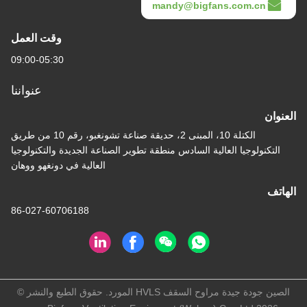
mandy@bigfans.com.cn
وقت العمل
09:00-05:30
عنواننا
العنوان
الكتلة 10، المبنى 2، حديقة صناعة تشونغبو، رقم 10 من طريق
التكنولوجيا العالية السادس منطقة تطوير الصناعة الجديدة والتكنولوجيا
العالية في دونغهو ووهان
الهاتف
86-027-60706188
الصين جودة جيدة مراوح السقف HVLS المورد. حقوق الطبع والنشر ©