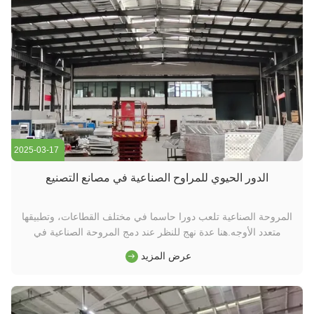
2025-03-17
الدور الحيوي للمراوح الصناعية في مصانع التصنيع
المروحة الصناعية تلعب دورا حاسما في مختلف القطاعات، وتطبيقها
متعدد الأوجه.هنا عدة نهج للنظر عند دمج المروحة الصناعية في
عمليات التصنيع الخاصة بك: 1أنظمة التهويةتدور الهواء بشكل صحيح
عرض المزيد
أمر ضروري لحماية صحة الموظفين وتعزيز عمر الآلات.والحرارة من
مناطق الإنتاج، وضمان الامتثال لقواعد السلامة.2حلول التبريد...