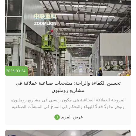
2025-03-24
تحسين الكفاءة والراحة: مشجعات صناعية عملاقة في
مشاريع زومليون
المروحة العملاقة الصناعية هي مكون رئيسي في مشاريع زومليون،
وتوفر تداولًا فعالًا للهواء والتحكم في المناخ في المنشآت الصناعية
الكبيرة.هذه المروحة تساعد على الحفاظ على ظروف العمل المثلى
عرض المزيد
من خلال تقليل الحرارة، تحسين التهوية، وتقليل تراكم الغبار.
تصميمها الفعال للطاقة يدعم العمليات المستدامة،ضمان بيئة أ...