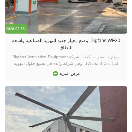
2026-03-16
Bigfans WF20: وضع معيار جديد للتهوية الصناعية واسعة
النطاق
ووهان، الصين – أكملت شركة Bigfans Ventilation Equipment
(Wuhan) Co., Ltd.، وهي شركة رائدة في تصنيع حلول التهوية
الصناعية عالية الأداء، بنجاح تركيب أكثر من90 وحدة من مراوح
عرض المزيد
Bigfans الصناعية المثبتة على الحائط طراز WF20في منشأة تصنيع
واسعة النطاق، مما يوفر دوران هواء محسّن وراحة معززة في مكان
العمل للع...