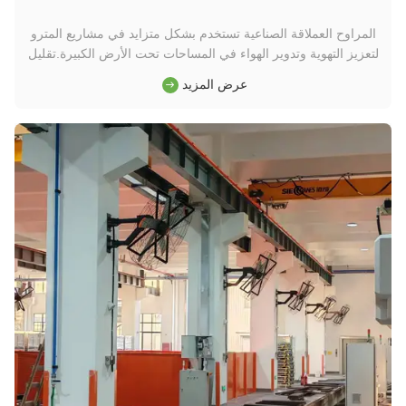
المراوح العملاقة الصناعية تستخدم بشكل متزايد في مشاريع المترو
لتعزيز التهوية وتدوير الهواء في المساحات تحت الأرض الكبيرة.تقليل
الرطوبة، وتبديد الحرارة، وتحسين نوعية الهواء للركاب والموظفين.
عرض المزيد
من خلال الحفاظ على بيئة مريحة وضمان توزيع الهواء بكفاءةالمروحة
العملاقة الصناعية تساهم في تجربة أكثر أمانا وأك...