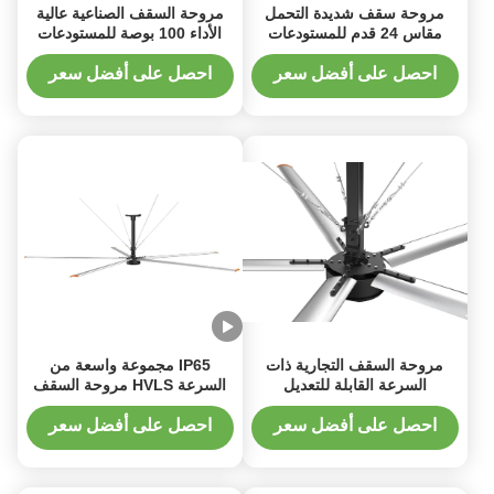
مروحة سقف شديدة التحمل
مروحة السقف الصناعية عالية
مقاس 24 قدم للمستودعات
الأداء 100 بوصة للمستودعات
ومصانع التصنيع
الكبيرة مع محرك AC بدون
فرشاة
احصل على أفضل سعر
احصل على أفضل سعر
مروحة السقف التجارية ذات
IP65 مجموعة واسعة من
السرعة القابلة للتعديل
السرعة HVLS مروحة السقف
للمستودعات مع عاكس KEWO
مع تصميم مضغوط للمستودعات
BRAND
اللوجستية
احصل على أفضل سعر
احصل على أفضل سعر