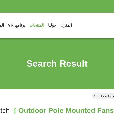
المنزل
حولنا
المنتجات
برنامج VR
الم
Search Result
Outdoor Pol
Match