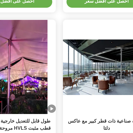
احصل على أفضل سعر
احصل على أفضل 
صناعية ذات قطر كبير مع عاكس
طول قابل للتعديل خارجية 
دلتا
قطب مثبت HVLS مروحة 24 قدم قطر