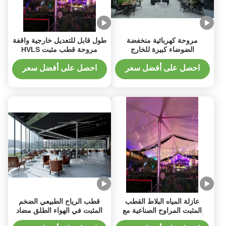
مروحة كهربائية منخفضة
طول قابل للتعديل خارجية واقفة
الضوضاء كبيرة للخارج
مروحة قطب مثبت HVLS
مروحة 24 قدم قطر
احصل على أفضل سعر
احصل على أفضل سعر
عازلة المياه البلاط القطب
قطب الرياح الطبيعي الضخم
المثبت المراوح الصناعية مع
المثبت في الهواء الطلق مضاد
ألومنيوم المغنيسيوم شفرات
للأرصاد الجوية للحدائق 5