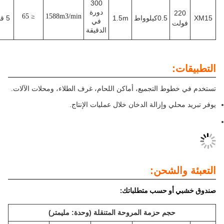
300
دورة
140
2
≤ 65
1588m3/min
0.5كيلوواط
1.5m
5 قطع
في
لت
كيلوغرام
الدقيقة
ت:
طوط التجميع، أماكن اللحام، غرف الطلاء، ومحلات الآلات.
حلي وإزالة الدخان خلال عمليات الإنتاج.
والشحن:
 أو حسب متطلباتك:
حجم حزمة المروحة المتنقلة (وحدة: مليمتر)