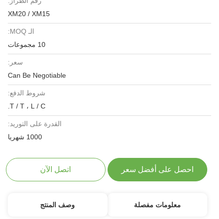
رقم الطراز:
XM20 / XM15
الـ MOQ:
10 مجموعات
سعر:
Can Be Negotiable
شروط الدفع:
T / T ، L / C.
القدرة على التوريد:
1000 شهريا
 على أفضل سعر
اتصل الآن
لومات مفصلة
وصف المنتج