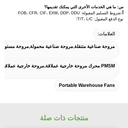
خدمات الأخرى التي يمكنك تقديمها؟
FOB، CFR، CIF، EXW، DDP، DDU.
T/T، L/C؛
ات:
صناعية متنقلة,مروحة صناعية محمولة,مروحة مستودعات محمولة
ة مقاومة للماء
Portable Warehouse
منتجات ذات صلة