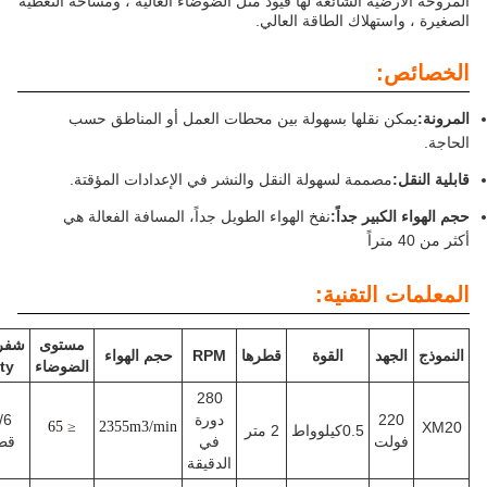
ضية الشائعة لها قيود مثل الضوضاء العالية ، ومساحة التغطية
ستهلاك الطاقة العالي.
:
 نقلها بسهولة بين محطات العمل أو المناطق حسب
مصممة لسهولة النقل والنشر في الإعدادات المؤقتة.
كبير جداً:
نفخ الهواء الطويل جداً، المسافة الفعالة هي
التقنية:
مستوى
شفرات
هد
القوة
قطرها
RPM
حجم الهواء
الوزن
الضوضاء
Qty
280
2
دورة
5/6
172
≤ 65
2355m3/min
0.5كيلوواط
2 متر
لت
في
قطع
كيلوغرام
الدقيقة