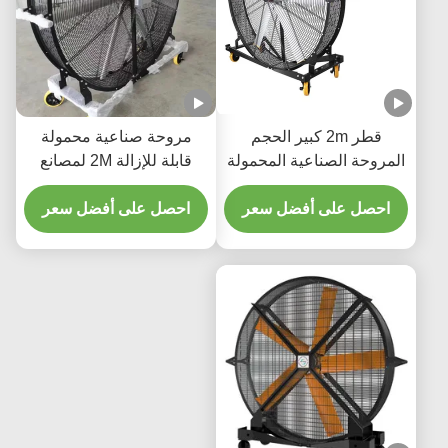
قطر 2m كبير الحجم
مروحة صناعية محمولة
 الصناعية المحمولة
قابلة للإزالة 2M لمصانع
ة الصناعية الخارجية
التصنيع / التخزين والخدمات
 على أفضل سعر
اللوجستية
احصل على أفضل سعر