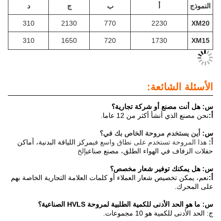
أ
ب
ج
د
310
2130
770
2230
310
1650
720
1730
لشائعة:
صنع أو شركة تجارية؟
 أنشأ أكثر من 12 عاما.
خدم مروحة الخاص بك في؟
مركز اللياقة البدنية، أماكن 
حة تستخدم على نطاق واسع في
ف في الهواء الطلق، مصنع صناعي
إلخ
ك توفير شعار مخصص؟
تخصيص شعار العملاء أو كلمات العلامة التجارية الخاصة بهم
.
أدنى للكمية الطلبية لمروحة HVLS الصناعية؟
مية هو 10 مجموعات.