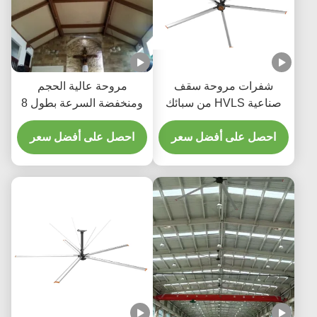
 مروحة سقف
مروحة عالية الحجم
صناعية HVLS من سبائك
ومنخفضة السرعة بطول 8
وم بدرجة الطيران
أقدام إلى 24 قدمًا للصالات
لى أفضل سعر
احصل على أفضل سعر
الرياضية ومراكز الخدمات
اللوجستية