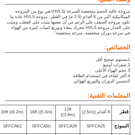
مروحة عالية الحجم منخفضة السرعة (HVLS) هي نوع من المروحة
الميكانيكية أكبر من 8 أقدام (2.5 م) في القطر. مروحة HVLS عادة ما
سقف على الرغم من أن بعضها مثبت على القطب ومثبت
على الجدار.مروحة HVLS تتحرك ببطء وتوزيع كميات كبيرة من الهواء
 منخفضة، سرعة منخفضة".
أعلى
 استخدام الطاقة
تقنية:
12ft
24ft ((7.3m)
20ft ((6.2m)
16ft ((5.0m)
((3.8m)
SFFCA73
SFFCA62
SFFCA50
SFFCA38
SFFCA2