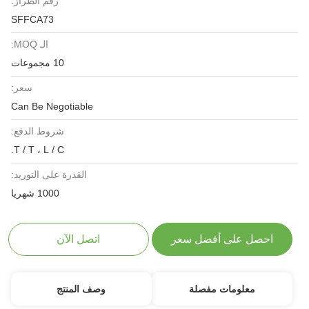
رقم الطراز:
SFFCA73
الـ MOQ:
10 مجموعات
سعر:
Can Be Negotiable
شروط الدفع:
T / T ، L / C.
القدرة على التوريد:
1000 شهريا
لى أفضل سعر
اتصل الآن
مات مفصلة
وصف المنتج