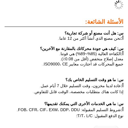
ائعة:
ع أو شركة تجارية؟
أ أكثر من 12 عاما.
 محركاتك بالمقارنة مع الآخرين؟
نا.
 (أقل من 0.08٪).
ازت معايير ISO9000، CE.
لتسليم الخاص بك؟
 وقت التسليم خلال 7 أيام عمل.
متطلبات مخصصة، الوقت قابل للتفاوض.
ات الأخرى التي يمكنك تقديمها؟
FOB، CFR، CIF، EXW، DD.
T/T،؛