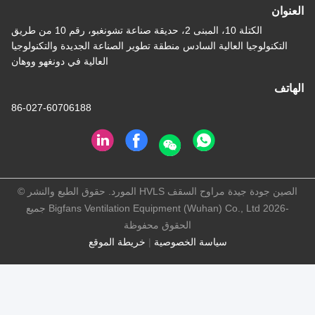
الكتلة 10، المبنى 2، حديقة صناعة تشونغبو، رقم 10 من طريق
العالية السادس منطقة تطوير الصناعة الجديدة والتكنولوجيا
العالية في دونغهو ووهان
86-027-60706188
الصين جودة جيدة مراوح السقف HVLS المورد. حقوق الطبع والنشر ©
-2026 Bigfans Ventilation Equipment (Wuhan) Co., Ltd جميع
الحقوق محفوظة
سياسة الخصوصية
|
خريطة الموقع