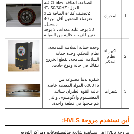
الصناعة؛ الطاقة: 1.5kw؛ فئة
العزل: F، 50/60HZ؛
2تصنيف كفاءة الطاقة IE2؛
ضوضاء التشغيل أقل من 40
ديسيبل.
3لا يوجد علبة معدات، لا يوجد
تغيير للزيت، خالية من الصيانة
وحدة حماية السلامة المدمجة،
نظام التحكم: وحدة حماية
السلامة المدمجة، تقطع الخروج
تلقائيًا في حالة وقوع حادث.
شفرة لدينا مصنوعة من
6063T5 المواد المعدنية خاصة
عالية القوة الطيران سبائك
المغنيسيوم والألومنيوم، والتي
يتم طحنها في قطعة واحدة.
روحة HVLS:
المستودعات ومراكز التوزيع