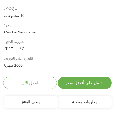
الـ MOQ:
10 مجموعات
سعر:
Can Be Negotiable
شروط الدفع:
T / T ، L / C.
القدرة على التوريد:
1000 شهريا
لى أفضل سعر
اتصل الآن
مات مفصلة
وصف المنتج