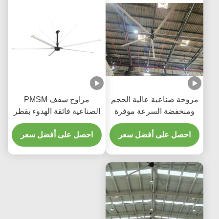
عية عالية الحجم
مراوح سقف PMSM
 السرعة موفرة
الصناعية فائقة الهدوء بقطر
للطاقة بمحرك PMSM ذي
7.3 متر
لى أفضل سعر
اشر بدون تروس
احصل على أفضل سعر