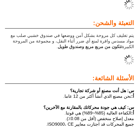
لشحن:
مروحة بشكل آمن ووضعها في صندوق خشبي صلب مع
ة لمنع أي ضرر أثناء النقل، و مجموعة من المروحة
 مربع مربع وصندوق طويل
.
ائعة:
ع أو شركة تجارية؟
أ أكثر من 12 عاما.
 محركاتك بالمقارنة مع الآخرين؟
نا.
 (أقل من 0.08٪).
ازت معايير ISO9000، CE.