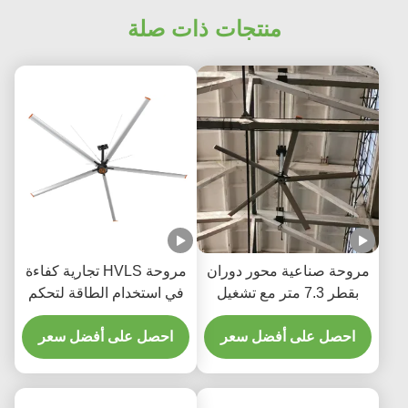
منتجات ذات صلة
اعية محور دوران
مروحة HVLS تجارية كفاءة
بقطر 7.3 متر مع تشغيل
في استخدام الطاقة لتحكم
ورش السيارات
درجة حرارة المستودع على
لى أفضل سعر
احصل على أفضل سعر
مدار السنة وتوفير التكاليف