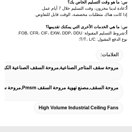
لتسليم الخاص بك؟
 وقت التسليم خلال 7 أيام عمل.
متطلبات مخصصة، الوقت قابل للتفاوض.
ات الأخرى التي يمكنك تقديمها؟
FOB، CFR، CIF، EXW، DD.
T/T،؛
ف المتاجر الصناعية,مروحة السقف الصناعية الكبيرة,مروحة السقف ا
صنع تهوية مروحة السقف Pmsm,مروحة سقف مصنع PMSM
High Volume Industrial Ceil