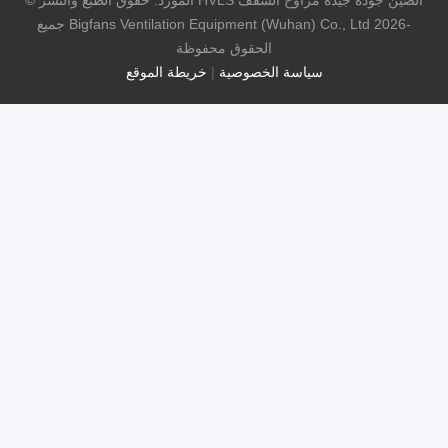
الصين جودة جيدة مراوح السقف HVLS المورد. حقوق الطبع والنشر ©
-2026 Bigfans Ventilation Equipment (Wuhan) Co., Ltd جميع
الحقوق محفوظة
سياسة الخصوصية
|
خريطة الموقع