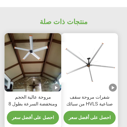
منتجات ذات صلة
 مروحة سقف
مروحة عالية الحجم
صناعية HVLS من سبائك
ومنخفضة السرعة بطول 8
وم بدرجة الطيران
أقدام إلى 24 قدمًا للصالات
لى أفضل سعر
احصل على أفضل سعر
الرياضية ومراكز الخدمات
اللوجستية