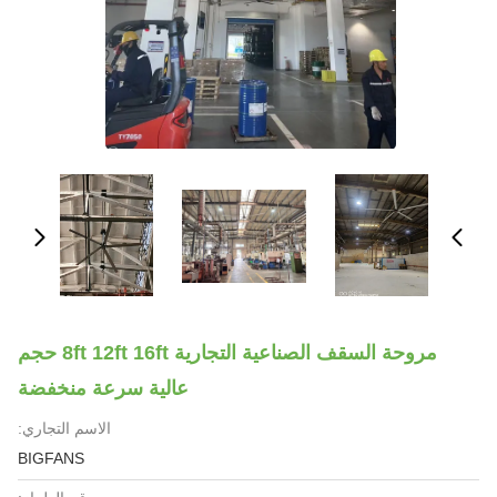
مروحة السقف الصناعية التجارية 8ft 12ft 16ft حجم
عالية سرعة منخفضة
الاسم التجاري:
BIGFANS