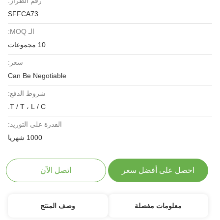
رقم الطراز:
SFFCA73
الـ MOQ:
10 مجموعات
سعر:
Can Be Negotiable
شروط الدفع:
T / T ، L / C.
القدرة على التوريد:
1000 شهريا
لى أفضل سعر
اتصل الآن
مات مفصلة
وصف المنتج