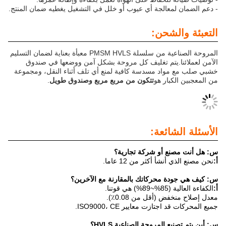
معالجة أي عيوب أو خلل في التشغيل يغطيه ضمان المنتج.
لشحن:
المروحة الصناعية من سلسلة PMSM HVLS معبأة بعناية لضمان التسليم
.يتم تغليف كل مروحة بشكل آمن ووضعها في صندوق
اد مسدسة كافية لمنع أي تلف أثناء النقل، ومجموعة
بار هو
تتكون من مربع مربع وصندوق طويل
.
ائعة:
ع أو شركة تجارية؟
أ أكثر من 12 عاما.
 محركاتك بالمقارنة مع الآخرين؟
نا.
 (أقل من 0.08٪).
ازت معايير ISO9000، CE.
المروحة الصناعية HVLS؟