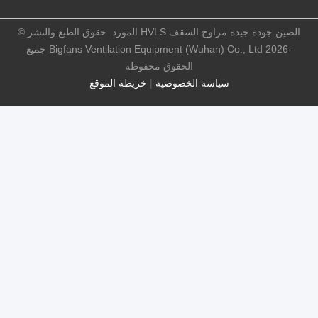
الصين جودة جيدة مراوح السقف HVLS المورد. حقوق الطبع والنشر ©
-2026 Bigfans Ventilation Equipment (Wuhan) Co., Ltd جميع
الحقوق محفوظة
سياسة الخصوصية
|
خريطة الموقع