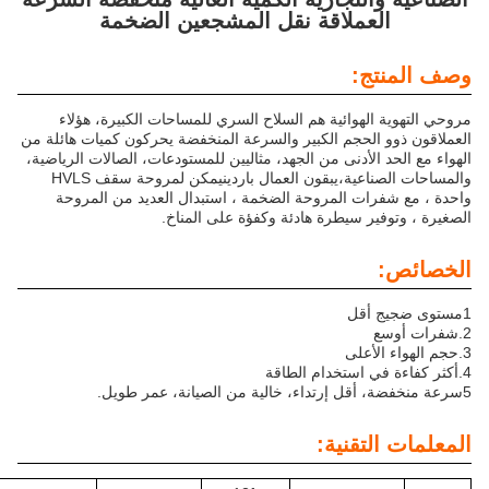
عملاقة نقل المشجعين الضخمة
ج:
لهوائية هم السلاح السري للمساحات الكبيرة، هؤلاء
الحجم الكبير والسرعة المنخفضة يحركون كميات هائلة من
الأدنى من الجهد، مثاليين للمستودعات، الصالات الرياضية،
والمساحات الصناعية،يبقون العمال باردينيمكن لمروحة سقف HVLS
ات المروحة الضخمة ، استبدال العديد من المروحة
ر سيطرة هادئة وكفؤة على المناخ.
أعلى
 استخدام الطاقة
تقنية: