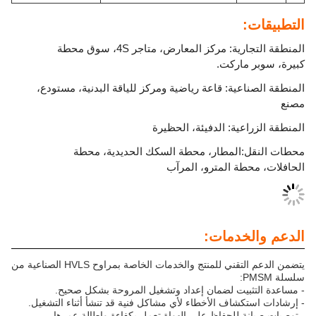
المنطقة التجارية: مركز المعارض، متاجر 4S، سوق محطة
اركت.
ية: قاعة رياضية ومركز للياقة البدنية، مستودع،
ية: الدفيئة، الحظيرة
لمطار، محطة السكك الحديدية، محطة
 المترو، المرآب
دمات:
يتضمن الدعم التقني للمنتج والخدمات الخاصة بمراوح HVLS الصناعية من
يت لضمان إعداد وتشغيل المروحة بشكل صحيح.
اف الأخطاء لأي مشاكل فنية قد تنشأ أثناء التشغيل.
للحفاظ على الهواة تعمل بكفاءة وإطالة عمرها.