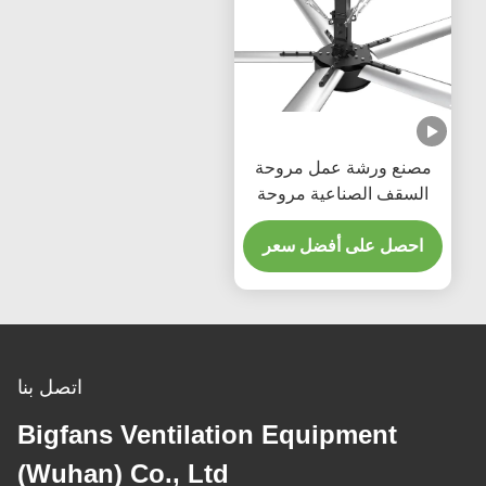
شة عمل مروحة
لصناعية مروحة
تهوية توفير الطاقة 220/380
فولت
لى أفضل سعر
اتصل بنا
Bigfans Ventilation Equipme
(Wuhan) Co., Ltd