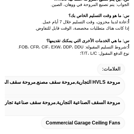
يع المروحة في ووهان، الصين.
لتسليم الخاص بك؟
 وقت التسليم خلال 7 أيام عمل.
متطلبات مخصصة، الوقت قابل للتفاوض.
ات الأخرى التي يمكنك تقديمها؟
FOB، CFR، CIF، EXW، DD.
T/T،؛
لصناعية التجارية,مروحة سقف صناعية تجارية طولها 12 قدم,مروحة السقف ذات الحجم العالي 8ft
Commercial Garage Ceili