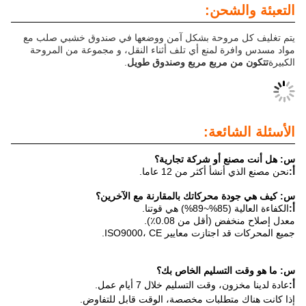
لشحن:
مروحة بشكل آمن ووضعها في صندوق خشبي صلب مع
ة لمنع أي تلف أثناء النقل، و مجموعة من المروحة
 مربع مربع وصندوق طويل
.
ائعة:
ع أو شركة تجارية؟
أ أكثر من 12 عاما.
 محركاتك بالمقارنة مع الآخرين؟
نا.
 (أقل من 0.08٪).
ازت معايير ISO9000، CE.
لتسليم الخاص بك؟
 وقت التسليم خلال 7 أيام عمل.
متطلبات مخصصة، الوقت قابل للتفاوض.