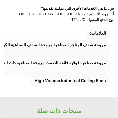
ات الأخرى التي يمكنك تقديمها؟
FOB، CFR، CIF، EXW، DD.
T/T،؛
ف المتاجر الصناعية,مروحة السقف الصناعية الكبيرة,مروحة السقف ا
ة فوقية فائقة الصمت,مروحة الصناعية ذات التبريد القوي,قوة التبريد 24 قدم المروحة ا
High Volume Industrial Ceil
منتجات ذات صلة