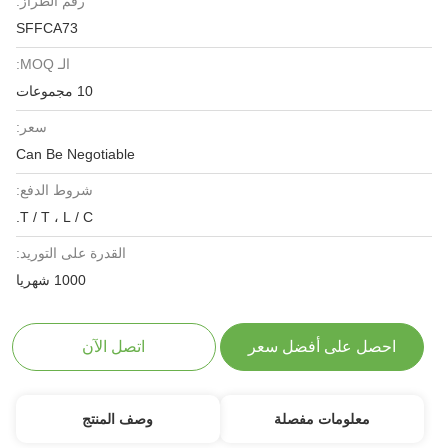
رقم الطراز:
SFFCA73
الـ MOQ:
10 مجموعات
سعر:
Can Be Negotiable
شروط الدفع:
T / T ، L / C.
القدرة على التوريد:
1000 شهريا
لى أفضل سعر
اتصل الآن
مات مفصلة
وصف المنتج