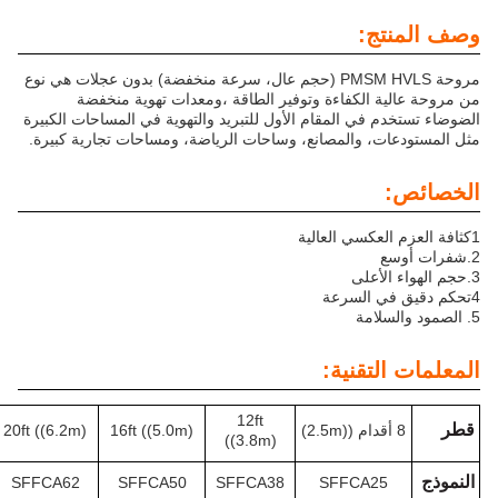
ج:
مروحة PMSM HVLS (حجم عال، سرعة منخفضة) بدون عجلات هي نوع
 الكفاءة وتوفير الطاقة ،ومعدات تهوية منخفضة
في المقام الأول للتبريد والتهوية في المساحات الكبيرة
، والمصانع، وساحات الرياضة، ومساحات تجارية كبيرة.
أعلى
تقنية:
12ft
24ft ((7.3m)
20ft ((6.2m)
16ft ((5.0m)
((3.8m)
SFFCA73
SFFCA62
SFFCA50
SFFCA38
SFFCA2