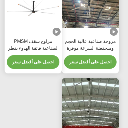
عية عالية الحجم
مراوح سقف PMSM
 السرعة موفرة
الصناعية فائقة الهدوء بقطر
للطاقة بمحرك PMSM ذي
7.3 متر
لى أفضل سعر
اشر بدون تروس
احصل على أفضل سعر