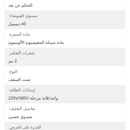
التحكم عن بعد
مستوى الضوضاء:
40 ديسيبل
مادة الشفرة:
مادة سبيكة المغنيسيوم-الألومنيوم
شفرات التفكير:
2 مم
النوع:
شنت السقف
إمدادات الطاقة:
واحد/ثلاثة مرحلة 220V/380V
تفاصيل التغليف:
صندوق خشبي
القدرة على العرض: