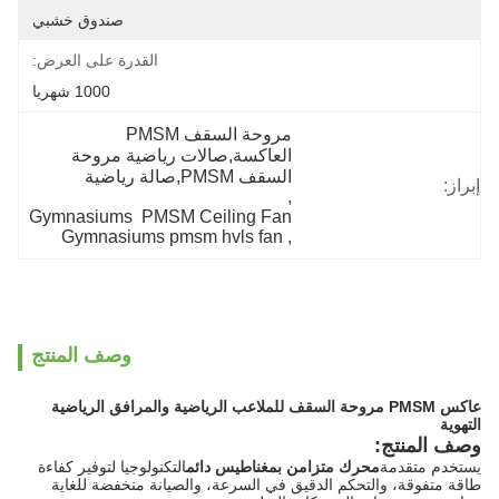
صندوق خشبي
القدرة على العرض:
1000 شهريا
مروحة السقف PMSM 
العاكسة,صالات رياضية مروحة 
السقف PMSM,صالة رياضية
إبراز:
, 
Gymnasiums  PMSM Ceiling Fan
Gymnasiums pmsm hvls fan
, 
وصف المنتج
عاكس PMSM مروحة السقف للملاعب الرياضية والمرافق الرياضية
التهوية
وصف المنتج:
يستخدم متقدمة
محرك متزامن بمغناطيس دائم
التكنولوجيا لتوفير كفاءة
طاقة متفوقة، والتحكم الدقيق في السرعة، والصيانة منخفضة للغاية