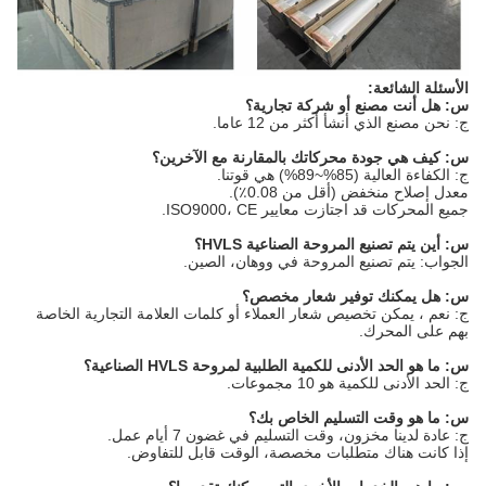
الأسئلة الشائعة:
س: هل أنت مصنع أو شركة تجارية؟
ج: نحن مصنع الذي أنشأ أكثر من 12 عاما.
س: كيف هي جودة محركاتك بالمقارنة مع الآخرين؟
ج: الكفاءة العالية (85%~89%) هي قوتنا.
معدل إصلاح منخفض (أقل من 0.08٪).
جميع المحركات قد اجتازت معايير ISO9000، CE.
س: أين يتم تصنيع المروحة الصناعية HVLS؟
الجواب: يتم تصنيع المروحة في ووهان، الصين.
س: هل يمكنك توفير شعار مخصص؟
ج: نعم ، يمكن تخصيص شعار العملاء أو كلمات العلامة التجارية الخاصة
بهم على المحرك.
س: ما هو الحد الأدنى للكمية الطلبية لمروحة HVLS الصناعية؟
ج: الحد الأدنى للكمية هو 10 مجموعات.
س: ما هو وقت التسليم الخاص بك؟
ج: عادة لدينا مخزون، وقت التسليم في غضون 7 أيام عمل.
إذا كانت هناك متطلبات مخصصة، الوقت قابل للتفاوض.