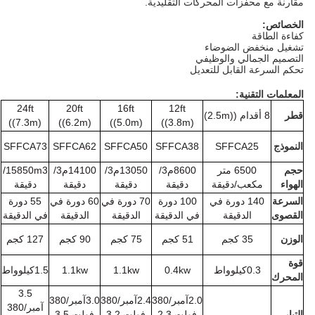
مقارنة مع محفزات المحركات التقليدية.
الخصائص:
كفاءة الطاقة
تشغيل منخفض الضوضاء
التصميم الجمالي والوظيفي
تحكم السرعة القابل للتعديل
المعلمات التقنية:
24ft
20ft
16ft
12ft
قطر
8 أقدام ((2.5m)
((7.3m)
((6.2m)
((5.0m)
((3.8m)
النموذج
SFFCA25
SFFCA38
SFFCA50
SFFCA62
SFFCA73
حجم
6500 متر
8600م3
/
13050م3
/
14100م3
/
15850m3
/
الهواء
مكعب
/دقيقة
دقيقة
دقيقة
دقيقة
دقيقة
السرعة
140 دورة في
100 دورة
70 دورة في
60 دورة في
55 دورة
القصوى
الدقيقة
في الدقيقة
الدقيقة
الدقيقة
في الدقيقة
الوزن
35 كجم
51 كجم
75 كجم
90 كجم
127 كجم
قوة
0.3كيلوواط
0.4kw
1.1kw
1.1kw
1.5كيلوواط
المحرك
3.5
2.0آمبر/380
2.4آمبر/380
3.0آمبر/380
آمبر/380
التيار
فولت 2.3
فولت 3.2
فولت 3.5