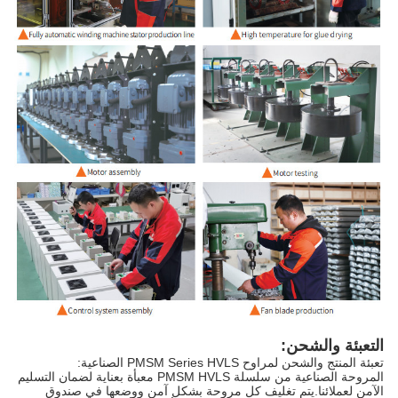
التعبئة والشحن:
تعبئة المنتج والشحن لمراوح PMSM Series HVLS الصناعية:
المروحة الصناعية من سلسلة PMSM HVLS معبأة بعناية لضمان التسليم
الآمن لعملائنا.يتم تغليف كل مروحة بشكل آمن ووضعها في صندوق