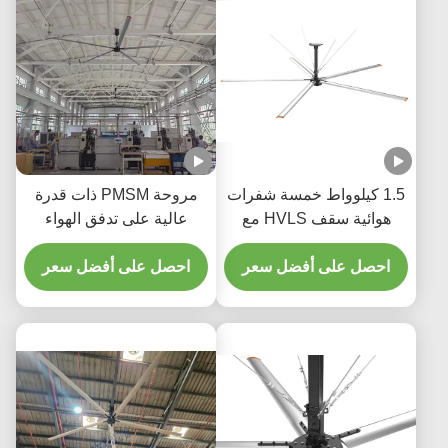
1.5 كيلوواط خمسة شفرات
مروحة PMSM ذات قدرة
هوائية سقف HVLS مع
عالية على تدفق الهواء
التحكم عن بعد في محرك
مروحة سقف صناعية 24
AC
احصل على أفضل سعر
قدم
احصل على أفضل سعر