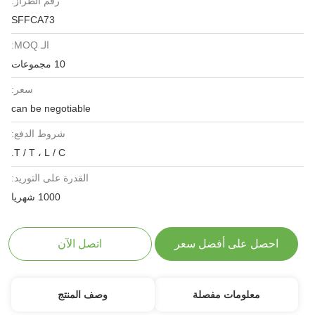
رقم الطراز:
SFFCA73
الـ MOQ:
10 مجموعات
سعر:
can be negotiable
شروط الدفع:
T / T ، L / C.
القدرة على التوريد:
1000 شهريا
احصل على أفضل سعر
اتصل الآن
معلومات مفصلة
وصف المنتج