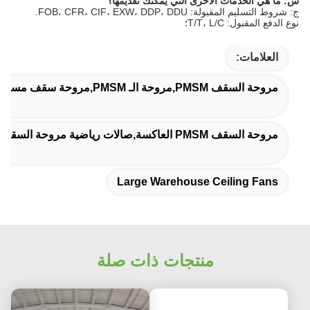
س: ما هي الخدمات الأخرى التي يمكنك تقديمها؟
ج: شروط التسليم المقبولة: FOB، CFR، CIF، EXW، DDP، DDU.
نوع الدفع المقبول: T/T، L/C؛
العلامات:
مروحة السقف PMSM,مروحة الـ PMSM,مروحة سقف مستودعات كبيرة
مروحة السقف PMSM العاكسة,صالات رياضية مروحة السقف PMSM,صالة رياضية
Large Warehouse Ceiling Fans
منتجات ذات صلة