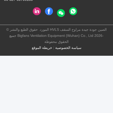
الصين جودة جيدة مراوح السقف HVLS المورد. حقوق الطبع والنشر ©
-2026 Bigfans Ventilation Equipment (Wuhan) Co., Ltd جميع
الحقوق محفوظة
سياسة الخصوصية
|
خريطة الموقع