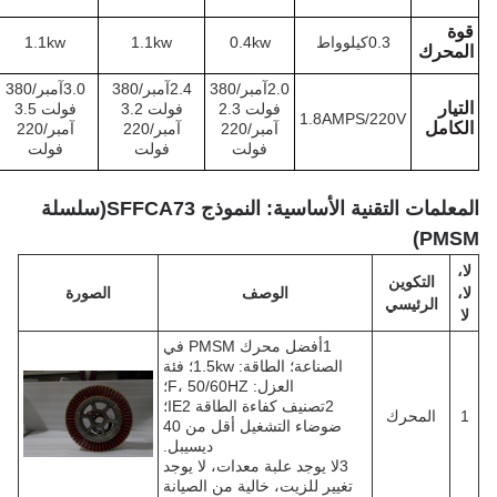
يلوواط
0.4kw
1.1kw
1.1kw
1.5كيلوواط
2.0آمبر/380
2.4آمبر/380
3.0آمبر/380
3.5 آمبر/380
فولت 2.3
فولت 3.2
فولت 3.5
فولت 5.5
1.8AMPS/2
آمبر/220
آمبر/220
آمبر/220
آمبر/220
فولت
فولت
فولت
فولت
ة الأساسية: النموذج SFFCA73
(
سلسلة
الوصف
الصورة
1أفضل محرك PMSM في
الصناعة؛ الطاقة: 1.5kw؛ فئة
العزل: F، 50/60HZ؛
2تصنيف كفاءة الطاقة IE2؛
ضوضاء التشغيل أقل من 40
ديسيبل.
3لا يوجد علبة معدات، لا يوجد
تغيير للزيت، خالية من الصيانة