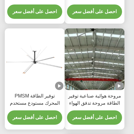
وم بدرجة الطيران
أقدام إلى 24 قدمًا للصالات
لى أفضل سعر
احصل على أفضل سعر
الرياضية ومراكز الخدمات
اللوجستية
ئية صناعية توفير
توفير الطاقة PMSM
وحة تدفق الهواء
المحرك مستودع مستخدم
لتهوية الصناعية
ضخم الصناعية HVLS
ريد المصنع
لى أفضل سعر
مروحة
احصل على أفضل سعر