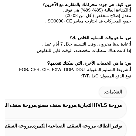
 محركاتك بالمقارنة مع الآخرين؟
نا.
 (أقل من 0.08٪).
ازت معايير ISO9000، CE.
لتسليم الخاص بك؟
 وقت التسليم خلال 7 أيام عمل.
متطلبات مخصصة، الوقت قابل للتفاوض.
ات الأخرى التي يمكنك تقديمها؟
FOB، CFR، CIF، EXW، DD.
T/T،؛
اقة مروحة السقف الصناعية الكبيرة,مروحة السقف الصناعية الكبيرة