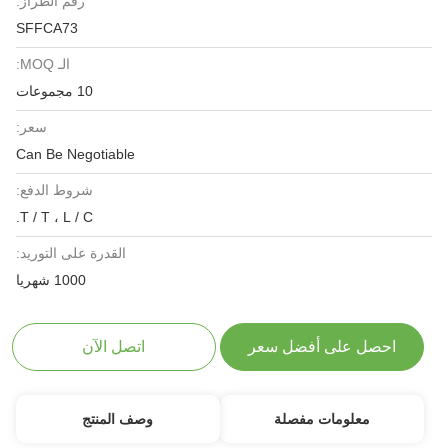
رقم الطراز:
SFFCA73
الـ MOQ:
10 مجموعات
سعر:
Can Be Negotiable
شروط الدفع:
T / T ، L / C.
القدرة على التوريد:
1000 شهريا
لى أفضل سعر
اتصل الآن
مات مفصلة
وصف المنتج