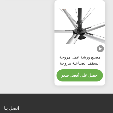
شة عمل مروحة
لصناعية مروحة
تهوية توفير الطاقة 220/380
فولت
لى أفضل سعر
اتصل بنا