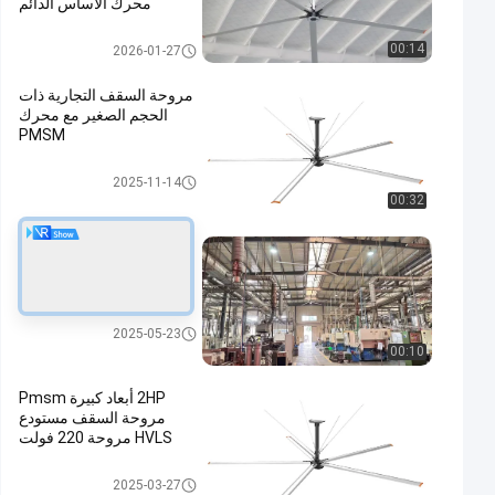
محرك الأساس الدائم
مروحة السقف الصناعية
00:14
2026-01-27
مروحة السقف التجارية ذات
الحجم الصغير مع محرك
PMSM
مروحة السقف الصغيرة الحجم
2025-11-14
00:32
الهدوء الشديد التهوية واسعة
النطاق الاستخدام التجاري
مروحة السقف 6.2m 20ft
مروحة السقف التجارية
2025-05-23
00:10
2HP أبعاد كبيرة Pmsm
مروحة السقف مستودع
HVLS مروحة 220 فولت
مراوح السقف HVLS
2025-03-27