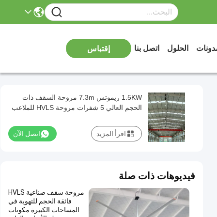
دونات
الحلول
اتصل بنا
إقتباس
1.5KW ريموتس 7.3m مروحة السقف ذات
الحجم العالي 5 شفرات مروحة HVLS للملاعب
اقرأ المزيد
اتصل الآن
فيديوهات ذات صلة
مروحة سقف صناعية HVLS
فائقة الحجم للتهوية في
المساحات الكبيرة مكونات