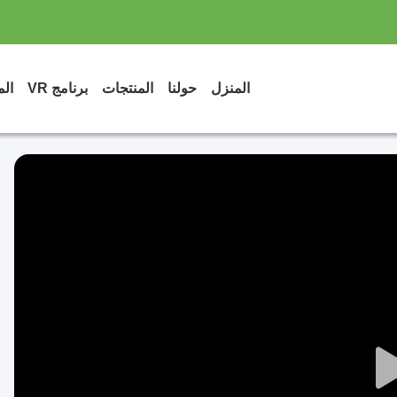
المنزل
حولنا
المنتجات
برنامج VR
الم
Play