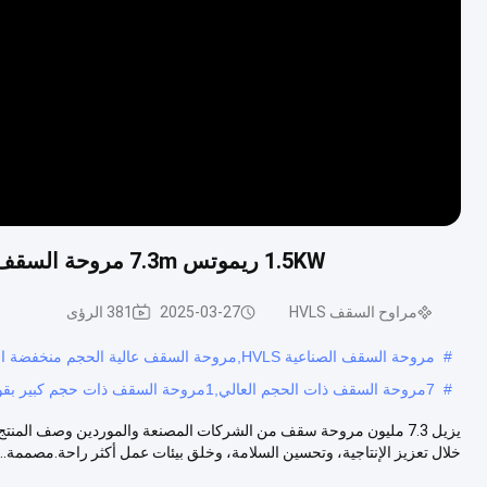
1.5KW ريموتس 7.3m مروحة السقف ذات الحجم العالي 5 شفرات مروحة HVLS للملاعب
مراوح السقف HVLS
2025-03-27
381 الرؤى
#
مروحة السقف الصناعية HVLS,مروحة السقف عالية الحجم منخفضة السرعة,مروحة التبريد
#
7مروحة السقف ذات الحجم العالي,1مروحة السقف ذات حجم كبير بقوة 5 كيلوواط,1.5KW 5 شفرة مروحة HVLS
خلال تعزيز الإنتاجية، وتحسين السلامة، وخلق بيئات عمل أكثر راحة.مصممة...