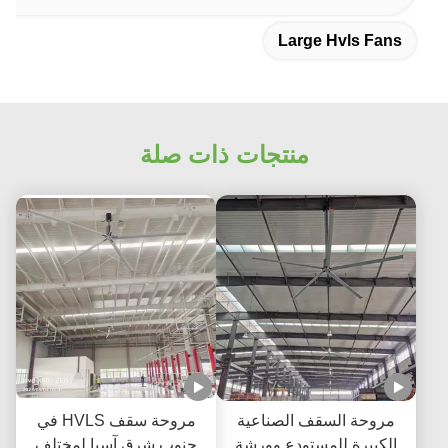
Large Hvls Fans
منتجات ذات صلة
مروحة السقف الصناعية
مروحة سقف HVLS في
الكبيرة للمستودع وورشة
جنوب شرق آسيا لمختلف