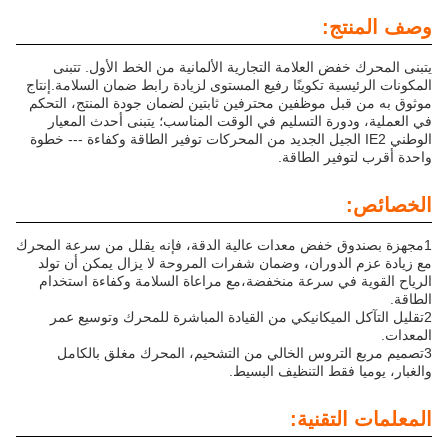
وصف المنتج:
يتبنى المحرك خفض العلامة التجارية الألمانية من الخط الأول. تتبنى
المكونات الرئيسية تكوينًا رفيع المستوى لزيادة رابط ضمان السلامة.إنتاج
موثوق به من قبل موظفين محترفين ثابتين لضمان جودة المنتج، التحكم
في العملية، ودورة التسليم في الوقت المناسب؛ يتبنى أحدث المعيار
الوطني IE2 الجيل الجديد من المحركات توفير الطاقة وكفاءة --- خطوة
واحدة أقرب لتوفير الطاقة.
الخصائص:
1مجهزة بصندوق خفض معدات عالية الدقة، فإنه يقلل من سرعة المحرك
مع زيادة عزم الدوران، وضمان شفرات المروحة لا يزال يمكن أن تولد
الرياح القوية في سرعة منخفضة،مع مراعاة السلامة وكفاءة استخدام
الطاقة.
2تقليل التآكل الميكانيكي من القيادة المباشرة للمحرك وتوسيع عمر
المعدات.
3تصميم مربع التروس الخالي من التشحيم، المحرك مغلق بالكامل
والغبار، يوميا فقط التنظيف البسيط.
المعلمات التقنية: