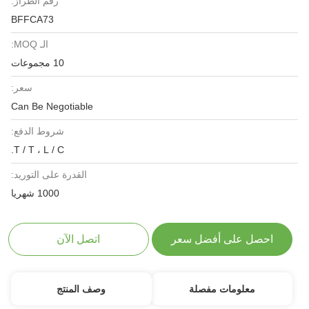
رقم الطراز:
BFFCA73
الـ MOQ:
10 مجموعات
سعر:
Can Be Negotiable
شروط الدفع:
T / T ، L / C.
القدرة على التوريد:
1000 شهريا
احصل على أفضل سعر
اتصل الآن
معلومات مفصلة
وصف المنتج