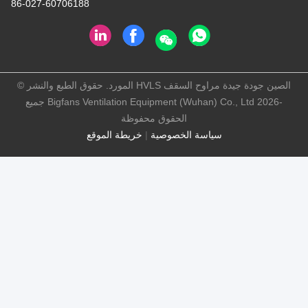
86-027-60706188
الصين جودة جيدة مراوح السقف HVLS المورد. حقوق الطبع والنشر ©
-2026 Bigfans Ventilation Equipment (Wuhan) Co., Ltd جميع
الحقوق محفوظة
سياسة الخصوصية
|
خريطة الموقع