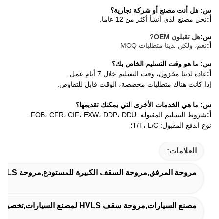
س: هل أنت مصنع أو شركة تجارية؟
أ:
نحن مصنع الذي أنشأ أكثر من 12 عاما.
س:
هل تقبلون OEM
?
أ:
نعم، ولكن لدينا متطلبات MOQ
س: ما هو وقت التسليم الخاص بك؟
أ:
عادة لدينا مخزون، وقت التسليم خلال 7 أيام عمل.
إذا كانت هناك متطلبات مخصصة، الوقت قابل للتفاوض.
س: ما هي الخدمات الأخرى التي يمكنك تقديمها؟
أ:
شروط التسليم المقبولة: FOB، CFR، CIF، EXW، DDP، DDU.
نوع الدفع المقبول: T/T، L/C؛
العلامات:
مروحة المرفق,مروحة السقف الكبيرة للمستودع,مروحة HVLS الكبيرة
مصنع السيارات,مروحة سقف HVLS لمصنع السيارات,تخصيص HVLS المروحة التجارية