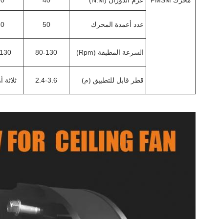
محرك PMSM
عزم الدوران (N.M)
40
70
عدد أعمدة المحرك
50
50
السرعة المطبقة (Rpm)
80-130
-130
قطر قابل للتطبيق (م)
2.4-3.6
ثلاثة أ