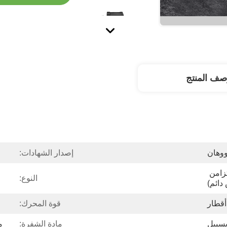
صف المنتج
وهان
إصدار الشهادات:
PMSM (محرك متزامن 
النوع:
دائم)
قوة المحرك:
مادة الشفرة:
م