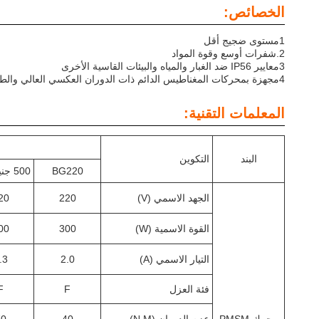
الخصائص:
1مستوى ضجيج أقل
2.
شفرات أوسع وقوة المواد
3معايير IP56 ضد الغبار والمياه والبيئات القاسية الأخرى
4مجهزة بمحركات المغناطيس الدائم ذات الدوران العكسي العالي والطاقة المنخفضة
المعلمات التقنية:
البند
التكوين
BG220
500 جنيه
الجهد الاسمي (V)
220
20
القوة الاسمية (W)
300
00
التيار الاسمي (A)
2.0
.3
فئة العزل
F
F