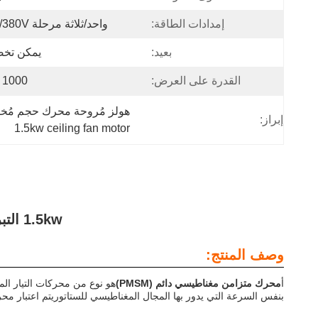
إمدادات الطاقة:
واحد/ثلاثة مرحلة 220V/380V
بعيد:
يمكن تخص
القدرة على العرض:
1000 شهريا
هولز مُروحة محرك حجم مُخصص,1محرك مروحة ذو قوة 5 كيلوواط,1محرك مروحة السقف 
إبراز:
1.5kw ceiling fan motor
1.5kw التبريد الصناعي الكبير HVLS المروحة الأسعار Pmsm مروحة محرك
وصف المنتج:
أ
محرك متزامن مغناطيسي دائم (PMSM)
بنفس السرعة التي يدور بها المجال المغناطيسي للستاتوريتم اعتبار محركات PMSM على نطاق واسع للكفاءة العالية والتحكم الدقيق والأداء الفائق في تطبيقات السر