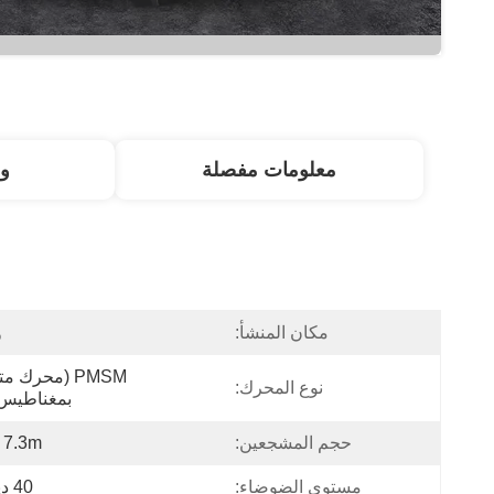
معلومات مفصلة
و
مكان المنشأ:
و
نوع المحرك:
بمغناطيس 
حجم المشجعين:
7.3m أقطار
مستوى الضوضاء:
40 ديسيبل