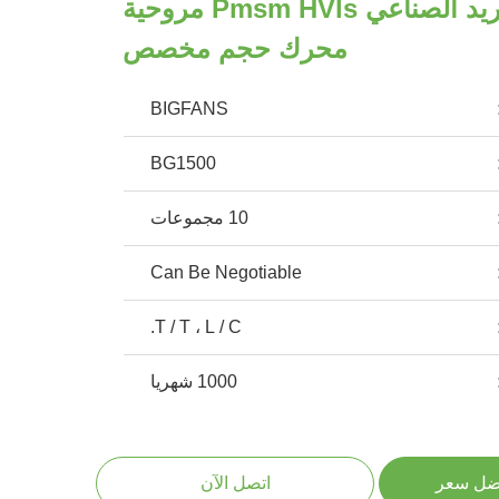
1.5kw كبير التبريد الصناعي Pmsm HVls مروحية
محرك حجم مخصص
BIGFANS
BG1500
10 مجموعات
Can Be Negotiable
T / T ، L / C.
1000 شهريا
ضل سعر
اتصل الآن