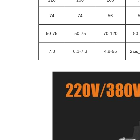
220
180
100
74
74
56
50-75
50-75
70-120
80
ربعة2
4.9-55
6.1-7.3
7.3