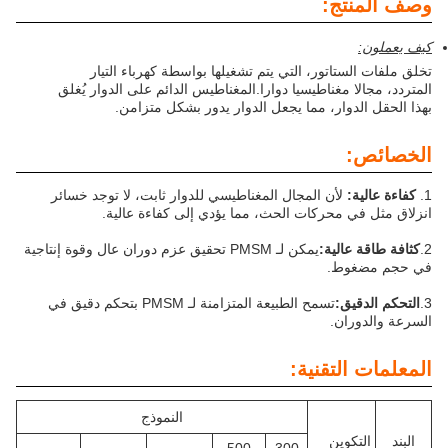
وصف المنتج:
كيف يعملون:
تخلق ملفات الستاتور، التي يتم تشغيلها بواسطة كهرباء التيار
المتردد، مجالا مغناطيسيا دوارا.
المغناطيس الدائم على الدوار يُغلق
بهذا الحقل الدوار، مما يجعل الدوار يدور بشكل متزامن.
الخصائص:
1.
كفاءة عالية:
لأن المجال المغناطيسي للدوار ثابت، لا توجد خسائر
انزلاق مثل في محركات الحث، مما يؤدي إلى كفاءة عالية.
2.
كثافة طاقة عالية:
يمكن لـ PMSM تحقيق عزم دوران عال وقوة إنتاجية
في حجم مضغوط.
3.
التحكم الدقيق:
تسمح الطبيعة المتزامنة لـ PMSM بتحكم دقيق في
السرعة والدوران.
المعلمات التقنية:
النموذج
البند
التكوين