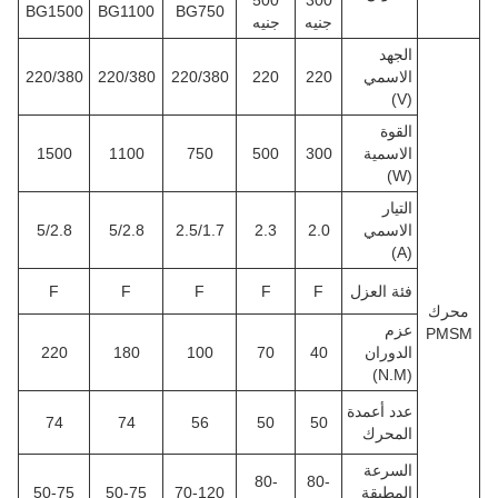
500
300
BG1500
BG1100
BG750
جنيه
جنيه
الجهد
الاسمي
220
220
220/380
220/380
220/380
(V)
القوة
الاسمية
300
500
750
1100
1500
(W)
التيار
الاسمي
2.0
2.3
2.5/1.7
5/2.8
5/2.8
(A)
فئة العزل
F
F
F
F
F
محرك
عزم
PMSM
الدوران
40
70
100
180
220
(N.M)
عدد أعمدة
74
74
56
50
50
المحرك
السرعة
80-
80-
المطبقة
70-120
50-75
50-75