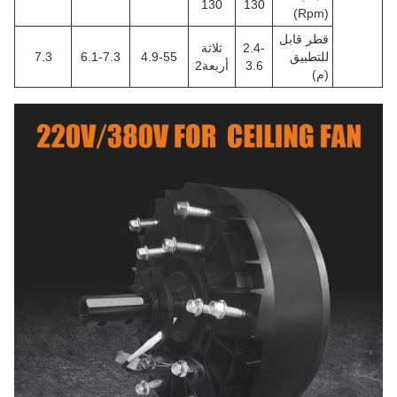
130
130
(Rpm)
قطر قابل
2.4-
ثلاثة
للتطبيق
4.9-55
6.1-7.3
7.3
3.6
أربعة2
(م)