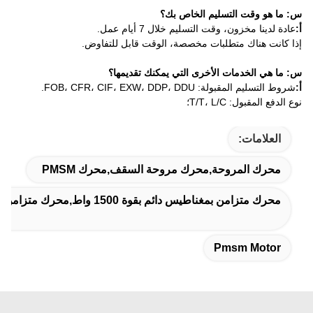
س: ما هو وقت التسليم الخاص بك؟
أ:
عادة لدينا مخزون، وقت التسليم خلال 7 أيام عمل.
إذا كانت هناك متطلبات مخصصة، الوقت قابل للتفاوض.
س: ما هي الخدمات الأخرى التي يمكنك تقديمها؟
أ:
شروط التسليم المقبولة: FOB، CFR، CIF، EXW، DDP، DDU.
نوع الدفع المقبول: T/T، L/C؛
العلامات:
محرك المروحة,محرك مروحة السقف,محرك PMSM
محرك متزامن بمغناطيس دائم بقوة 1500 واط,محرك متزامن بمغناطيس دائم بقوة 300 واط,محرك مروحة السقف 300 واط
Pmsm Motor