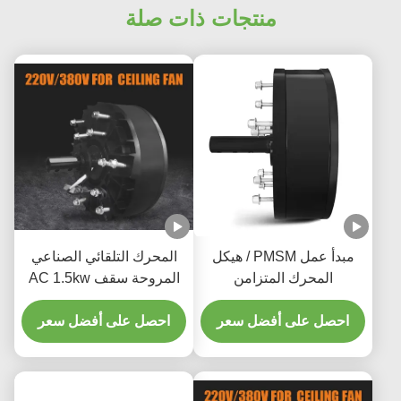
منتجات ذات صلة
مبدأ عمل PMSM / هيكل
المحرك التلقائي الصناعي
المحرك المتزامن
المروحة سقف AC 1.5kw
المغناطيسي الدائم 40dB
المحرك PMSM الحفاظ
احصل على أفضل سعر
المنخفض
احصل على أفضل سعر