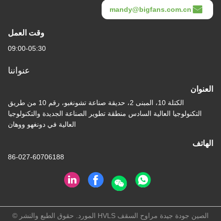
mandy@bigfans.com.cn
وقت العمل
09:00-05:30
عنواننا
العنوان
الكتلة 10، المبنى 2، حديقة صناعة تشونغبو، رقم 10 من طريق
التكنولوجيا العالية السادس منطقة تطوير الصناعة الجديدة والتكنولوجيا
العالية في دونغهو ووهان
الهاتف
86-027-60706188
الصين جودة جيدة مراوح السقف HVLS المورد. حقوق الطبع والنشر ©