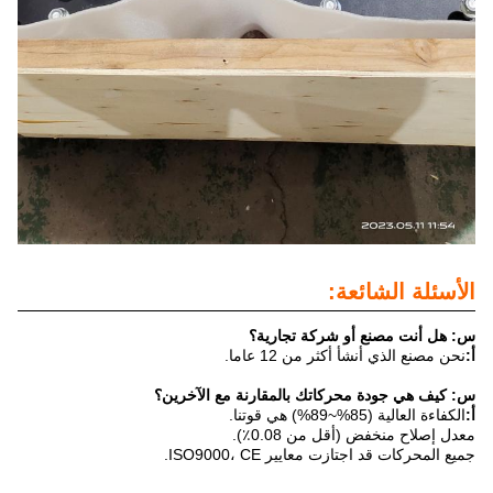
الأسئلة الشائعة:
س: هل أنت مصنع أو شركة تجارية؟
أ:
نحن مصنع الذي أنشأ أكثر من 12 عاما.
س: كيف هي جودة محركاتك بالمقارنة مع الآخرين؟
أ:
الكفاءة العالية (85%~89%) هي قوتنا.
معدل إصلاح منخفض (أقل من 0.08٪).
جميع المحركات قد اجتازت معايير ISO9000، CE.