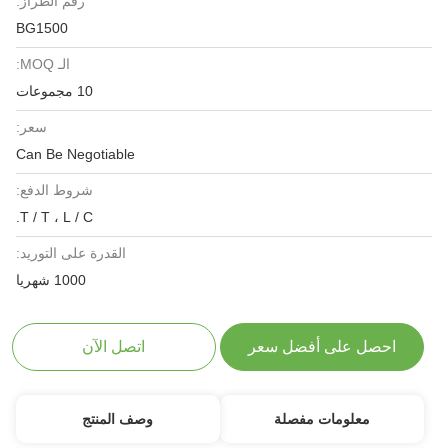
رقم الطراز:
BG1500
الـ MOQ:
10 مجموعات
سعر:
Can Be Negotiable
شروط الدفع:
T / T ، L / C.
القدرة على التوريد:
1000 شهريا
احصل على أفضل سعر
اتصل الآن
معلومات مفصلة
وصف المنتج