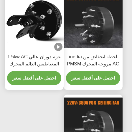
لحظة انخفاض من inertia
عزم دوران عالي 1.5kw AC
AC مروحة المحرك PMSM
المغناطيس الدائم المحرك
محرك 380V مجموعة
المزامنة سرعة واسعة ضبط
مروحة متينة
احصل على أفضل سعر
احصل على أفضل سعر