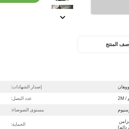
صف المنتج
وهان
إصدار الشهادات:
عدد النصل:
منيوم
مستوى الضوضاء:
PMSM (محرك متزامن 
الحماية:
دائم)