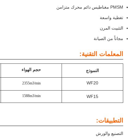
PMSM مغناطيس دائم محرك متزامن
تغطية واسعة
التثبيت المرن
مجاناً من الصيانة
المعلمات التقنية:
حجم الهواء
النموذج
WF20
2355m3/min
1588m3/min
WF15
التطبيقات:
التصنيع والورش