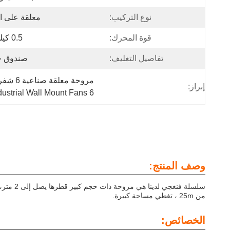
نوع التركيب:
معلقة على ا
قوة المحرك:
0.5 كيلو واط
تفاصيل التغليف:
صندوق 
مروحة معلقة صناعية 6 شفرات,مروحة معلقة صناعية 2m,6 شفرات مروحة الحائط الصناعية
إبراز:
6 blades Industrial Wall Mount Fans
وصف المنتج:
سلسلة ف
من 25m ، تغطي مساحة كبيرة.
الخصائص: