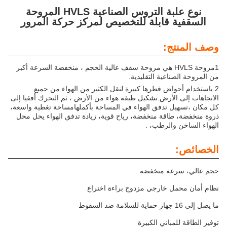
نوع علبة التروس الصناعية HVLS المروحة
السقفية قابلة للتخصيص لمركز حركة المرور
وصف المنتج:
1مروحة HVLS هي مروحة سقف عالية الحجم ، منخفضة السرعة أكبر
من المروحة الصناعية التقليدية.
2.باستخدام أحواض قطرها كبيرة لنقل الكثير من الهواء من جميع
الاتجاهات إلى الأرض.تشكيل طبقة هواء من الأرض ، ثم التحرك أفقيا إلى
كل مكان ،تسهيل تدفق الهواء في المساحة بأكملهامساحة تغطية واسعة،
ذروة منخفضة، طاقة منخفضة، رياح قوية، زيادة تدفق الهواء يحل محل
الهواء الساخن والرطب، .
الخصائص:
حجم عالي، سرعة منخفضة
نظام أمان محمل خارجي مزدوج براءة اختراع
ما يصل إلى 16 جهاز حماية للسلامة ضد السقوط
توفير الطاقة للمباني الكبيرة