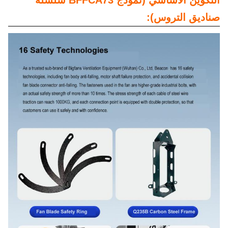
التكوين الأساسي (نموذج BFFCA73 سلسلة
صناديق التروس):