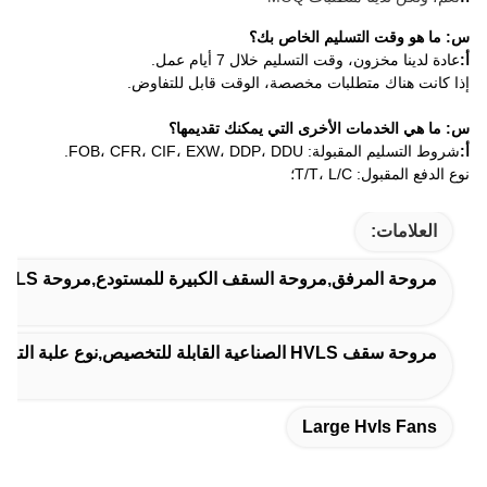
س: ما هو وقت التسليم الخاص بك؟
أ:
عادة لدينا مخزون، وقت التسليم خلال 7 أيام عمل.
إذا كانت هناك متطلبات مخصصة، الوقت قابل للتفاوض.
س: ما هي الخدمات الأخرى التي يمكنك تقديمها؟
أ:
شروط التسليم المقبولة: FOB، CFR، CIF، EXW، DDP، DDU.
نوع الدفع المقبول: T/T، L/C؛
العلامات:
مروحة المرفق,مروحة السقف الكبيرة للمستودع,مروحة HVLS الكبيرة
مروحة سقف HVLS الصناعية القابلة للتخصيص,نوع علبة التروس مروحة السقف HVLS الصناعية,محور حركة المرور Pmsm Hvls مروحة
Large Hvls Fans