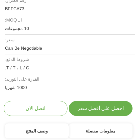
رقم الطراز:
BFFCA73
الـ MOQ:
10 مجموعات
سعر:
Can Be Negotiable
شروط الدفع:
T / T ، L / C.
القدرة على التوريد:
1000 شهريا
احصل على أفضل سعر
اتصل الآن
معلومات مفصلة
وصف المنتج