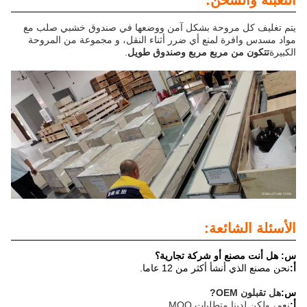
التعبئة والشحن:
يتم تغليف كل مروحة بشكل آمن ووضعها في صندوق خشبي صلب مع
مواد مسدس وافرة لمنع أي ضرر أثناء النقل، و مجموعة من المروحة
الكبيرة
تتكون من مربع مربع وصندوق طويل
.
الأسئلة الشائعة:
س: هل أنت مصنع أو شركة تجارية؟
أ:
نحن مصنع الذي أنشأ أكثر من 12 عاما.
س:
هل تقبلون OEM
?
أ:
نعم، ولكن لدينا متطلبات MOQ