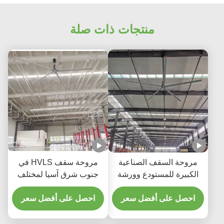
منتجات ذات صلة
مروحة السقف الصناعية
مروحة سقف HVLS في
الكبيرة للمستودع وورشة
جنوب شرق آسيا لمختلف
العمل مع محرك درايبر
الأحجام مع محرك تروس 40
العدادات
احصل على أفضل سعر
ديسيبل
احصل على أفضل سعر