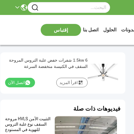
دونات
الحلول
اتصل بنا
إقتباس
1.5kw 6 شفرات خفض علبة التروس المروحة
السقف في الكنيسة منخفضة السرعة
اقرأ المزيد
اتصل الآن
فيديوهات ذات صلة
التثبيت الآمن HVLS مروحة
السقف نوع علبة التروس
للتهوية في المستودع