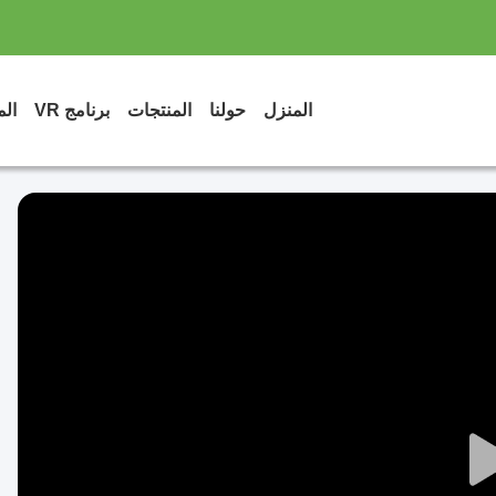
المنزل
حولنا
المنتجات
برنامج VR
الم
Play