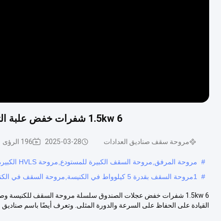
1.5kw 6 شفرات خفض علبة التروس المروحة السقف في الكنيسة منخفضة السرعة
مروحة سقف صناديق العدادات
2025-03-28
196 الرؤى
#
مروحة المرفق,مروحة السقف الكبيرة للمستودع,مروحة HVLS الكبيرة
#
1مروحة السقف بقدرة 5 كيلوواط في الكنيسة,مروحة السقف في الكنيسة,6 شفرات مروحة سقف الكنيسة
1.5kw 6 شفرات خفض عجلات الصندوق سلسلة مروحة السقف للكنيسة و
القيادة على الحفاظ على السرعة والدورة المثلى. وتعرف أيضًا باسم صناديق ا