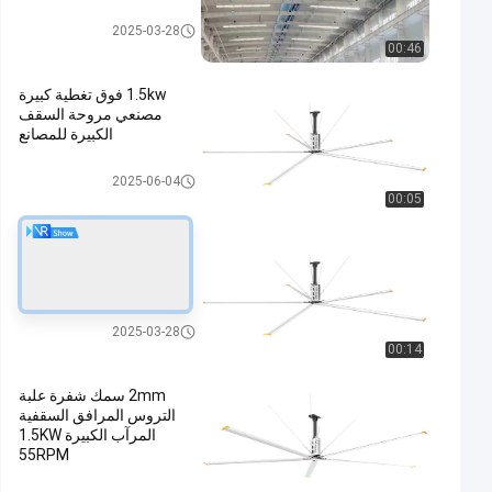
مروحة سقف صناديق العدادات
2025-03-28
00:46
1.5kw فوق تغطية كبيرة
مصنعي مروحة السقف
الكبيرة للمصانع
مروحة سقف صناديق العدادات
2025-06-04
00:05
1طاقة 5 كيلوواط مروحة
سقف صناعية عملاقة لتدوير
الهواء في المزارع والتهوية
مروحة سقف صناديق العدادات
2025-03-28
00:14
2mm سمك شفرة علبة
التروس المرافق السقفية
المرآب الكبيرة 1.5KW
55RPM